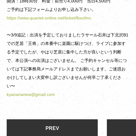
開演：18時30分 料金：前売り4,000円 当日4,500円
ご予約は下記フォームよりお申し込み下さい。
https://www.quartet-online.net/ticket/fbxofmc
〜3/9追記：出演を予定しておりましたラサール石井は下北沢B1
での芝居「王将」の本番中に楽園に駆けつけ、ライブに参加す
る予定でしたが、やはり芝居に集中した方が良いという判断
で、本公演への出演はございません。 ご予約キャンセル等につ
いては下記事務局メールアドレスまでお願いします。ご迷惑お
かけしてしまい大変申し訳ございませんが何卒ご了承くださ
い〜
kyanananew@gmail.com
PREV